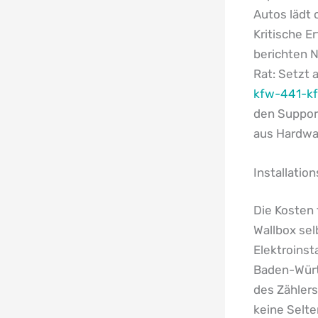
Autos lädt 
Kritische 
berichten 
Rat: Setzt 
kfw-441-k
den Suppor
aus Hardwa
Installatio
Die Kosten 
Wallbox sel
Elektroinst
Baden-Würt
des Zählers
keine Selte