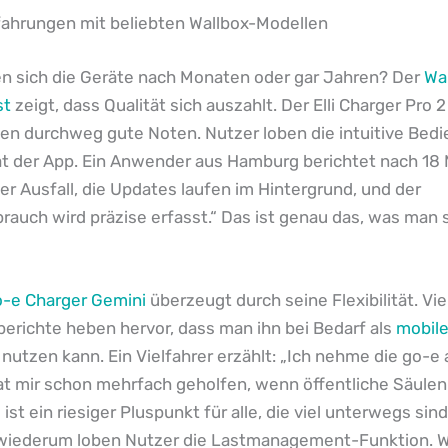
fahrungen mit beliebten Wallbox-Modellen
en sich die Geräte nach Monaten oder gar Jahren? Der
Wa
st
zeigt, dass Qualität sich auszahlt. Der Elli Charger Pro 
en durchweg gute Noten. Nutzer loben die intuitive Bed
tät der App. Ein Anwender aus Hamburg berichtet nach 18
ger Ausfall, die Updates laufen im Hintergrund, und der
rauch wird präzise erfasst.“ Das ist genau das, was man 
o-e Charger Gemini
überzeugt durch seine Flexibilität. Vie
erichte heben hervor, dass man ihn bei Bedarf als
mobil
nutzen kann. Ein Vielfahrer erzählt: „Ich nehme die go-e
at mir schon mehrfach geholfen, wenn öffentliche Säulen
ist ein riesiger Pluspunkt für alle, die viel unterwegs sind
wiederum loben Nutzer die Lastmanagement-Funktion. 