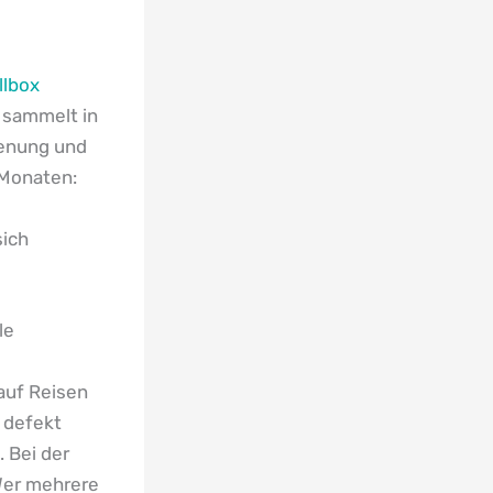
llbox
2 sammelt in
ienung und
 Monaten:
sich
le
e
 auf Reisen
 defekt
. Bei der
Wer mehrere