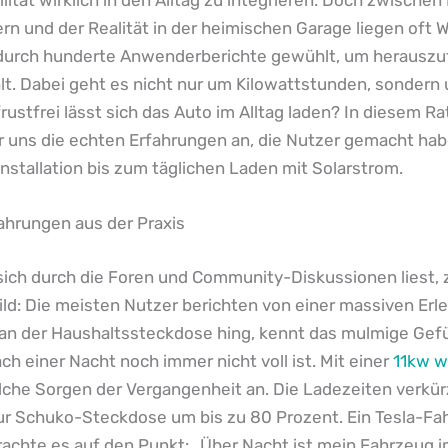
rn und der Realität in der heimischen Garage liegen oft W
durch hunderte Anwenderberichte gewühlt, um herauszu
hlt. Dabei geht es nicht nur um Kilowattstunden, sondern
frustfrei lässt sich das Auto im Alltag laden? In diesem R
r uns die echten Erfahrungen an, die Nutzer gemacht hab
Installation bis zum täglichen Laden mit Solarstrom.
ahrungen aus der Praxis
ch durch die Foren und Community-Diskussionen liest, z
Bild: Die meisten Nutzer berichten von einer massiven Erl
 an der Haushaltssteckdose hing, kennt das mulmige Gef
ch einer Nacht noch immer nicht voll ist. Mit einer
11kw w
che Sorgen der Vergangenheit an. Die Ladezeiten verkür
ur Schuko-Steckdose um bis zu 80 Prozent. Ein Tesla-Fa
achte es auf den Punkt: „Über Nacht ist mein Fahrzeug 