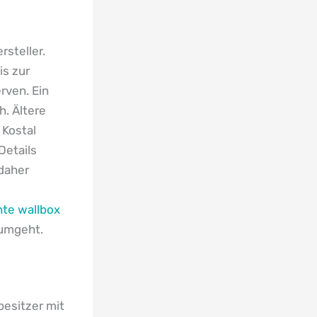
rsteller.
is zur
rven. Ein
h. Ältere
 Kostal
Details
 daher
ente wallbox
 umgeht.
besitzer mit