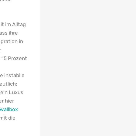
t im Alltag
ass ihre
gration in
r
 15 Prozent
e instabile
utlich:
kein Luxus,
r hier
wallbox
mit die