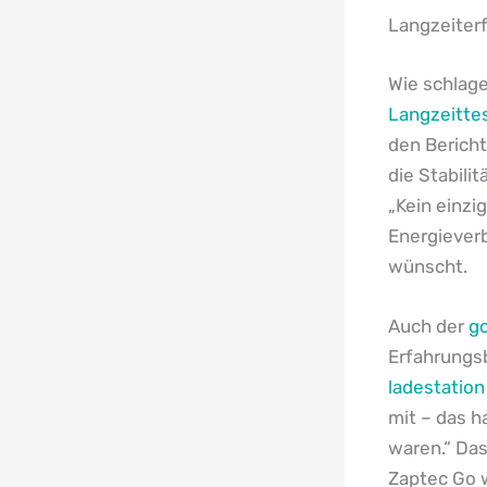
Langzeiter
Wie schlag
Langzeitte
den Bericht
die Stabili
„Kein einzi
Energieverb
wünscht.
Auch der
g
Erfahrungsb
ladestation
mit – das h
waren.“ Das 
Zaptec Go 