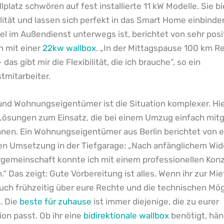
lplatz schwören auf fest installierte 11 kW Modelle. Sie b
lität und lassen sich perfekt in das Smart Home einbinde
el im Außendienst unterwegs ist, berichtet von sehr posi
n mit einer
22kw wallbox
. „In der Mittagspause 100 km R
das gibt mir die Flexibilität, die ich brauche“, so ein
tmitarbeiter.
 und Wohnungseigentümer ist die Situation komplexer. H
 Lösungen zum Einsatz, die bei einem Umzug einfach m
nen. Ein Wohnungseigentümer aus Berlin berichtet von e
en Umsetzung in der Tiefgarage: „Nach anfänglichem Wid
gemeinschaft konnte ich mit einem professionellen Kon
“ Das zeigt: Gute Vorbereitung ist alles. Wenn ihr zur Mi
 euch frühzeitig über eure Rechte und die technischen Mö
. Die
beste für zuhause
ist immer diejenige, die zu eurer
on passt. Ob ihr eine
bidirektionale wallbox
benötigt, hä