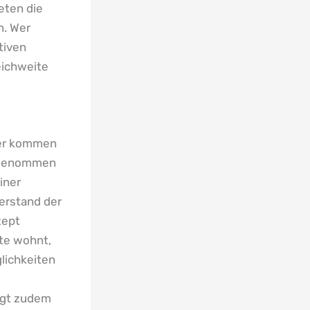
ieten die
n. Wer
tiven
eichweite
ier kommen
itgenommen
iner
erstand der
zept
ete wohnt,
glichkeiten
ngt zudem