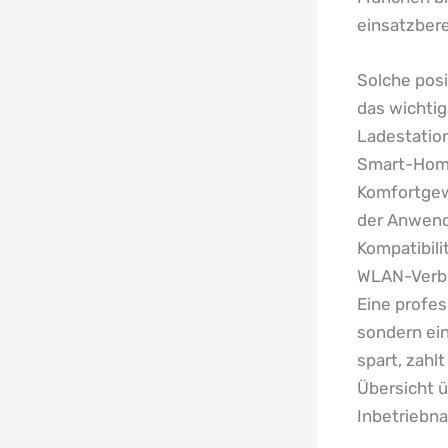
einsatzbere
Solche posi
das wichtig
Ladestation
Smart-Home
Komfortgewi
der Anwend
Kompatibili
WLAN-Verbin
Eine profes
sondern ei
spart, zahl
Übersicht ü
Inbetriebna