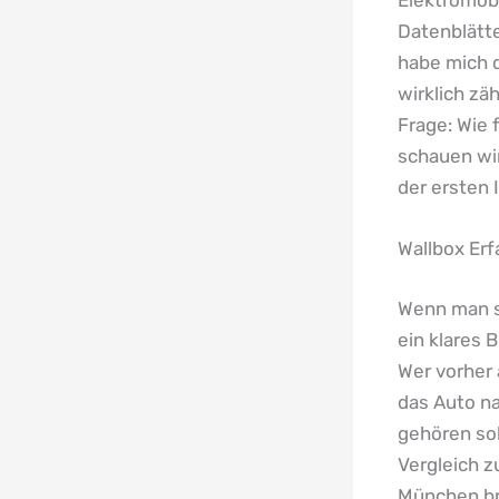
Datenblätte
habe mich 
wirklich zä
Frage: Wie 
schauen wi
der ersten 
Wallbox Erf
Wenn man si
ein klares 
Wer vorher
das Auto na
gehören sol
Vergleich z
München br