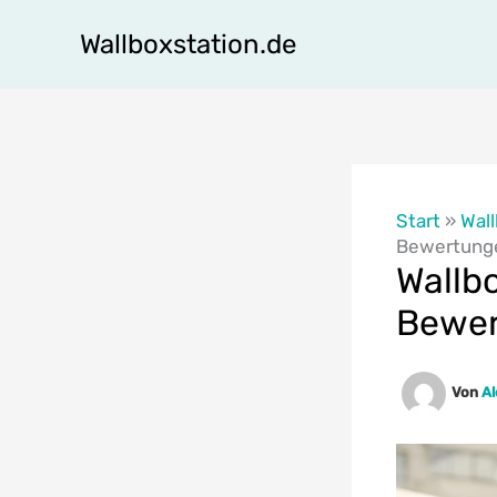
Zum
Wallboxstation.de
Inhalt
springen
Start
»
Wal
Bewertung
Wallb
Bewe
Von
A