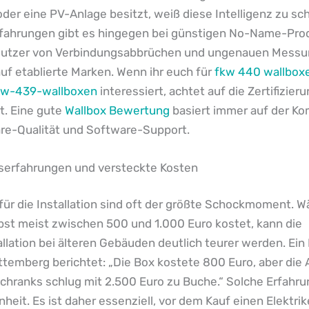
oder eine PV-Anlage besitzt, weiß diese Intelligenz zu sc
Erfahrungen gibt es hingegen bei günstigen No-Name-Prod
Nutzer von Verbindungsabbrüchen und ungenauen Messu
auf etablierte Marken. Wenn ihr euch für
fkw 440 wallbox
fw-439-wallboxen
interessiert, achtet auf die Zertifizie
t. Eine gute
Wallbox Bewertung
basiert immer auf der Ko
re-Qualität und Software-Support.
nserfahrungen und versteckte Kosten
für die Installation sind oft der größte Schockmoment. W
bst meist zwischen 500 und 1.000 Euro kostet, kann die
allation bei älteren Gebäuden deutlich teurer werden. Ein
temberg berichtet: „Die Box kostete 800 Euro, aber die
chranks schlug mit 2.500 Euro zu Buche.“ Solche Erfahru
nheit. Es ist daher essenziell, vor dem Kauf einen Elektrik