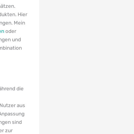
hätzen.
ukten. Hier
ngen. Mein
en
oder
rungen und
mbination
ährend die
 Nutzer aus
 Anpassung
ngen sind
er zur