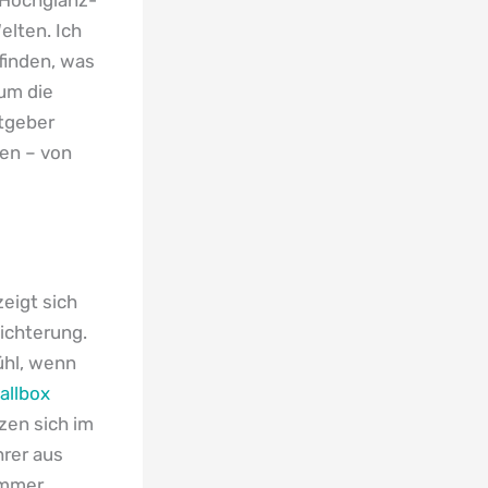
elten. Ich
finden, was
 um die
atgeber
en – von
eigt sich
eichterung.
ühl, wenn
allbox
zen sich im
hrer aus
immer