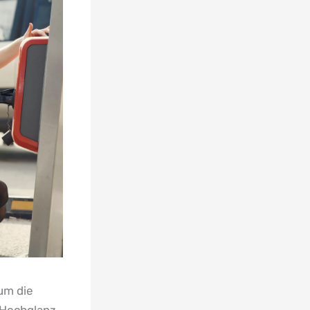
 um die
n Hochglanz-