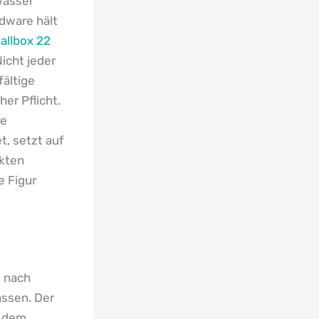
wasser
dware hält
allbox 22
icht jeder
fältige
er Pflicht.
re
t, setzt auf
akten
 Figur
e nach
assen. Der
s dem