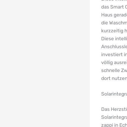
das Smart C
Haus gerad
die Waschma
kurzzeitig 
Diese intel
Anschlussle
investiert 
völlig ausr
schnelle Zw
dort nutzen
Solarinteg
Das Herzstü
Solarintegr
zappi in Ec