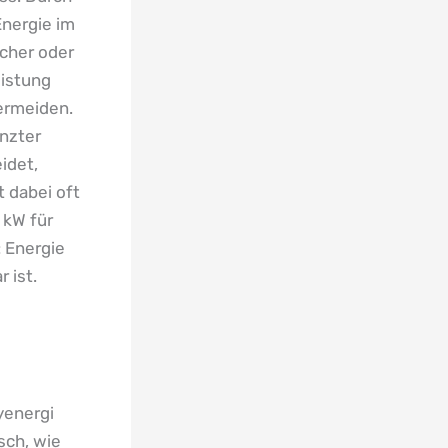
Energie im
cher oder
eistung
ermeiden.
enzter
idet,
t dabei oft
 kW für
: Energie
 ist.
yenergi
sch, wie