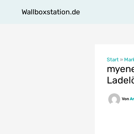
Zum
Wallboxstation.de
Inhalt
springen
Start
»
Mar
myener
Ladel
Von
Ar