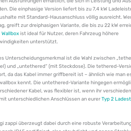
en Ausführungen erhältlich, die sich in Leistung und Au
en. Die einphasige Version liefert bis zu 7,4 kW Ladeleis
aushalte mit Standard-Hausanschluss völlig ausreicht. We
g, greift zur dreiphasigen Variante, die bis zu 22 kW errei
 Wallbox
ist ideal für Nutzer, deren Fahrzeug höhere
indigkeiten unterstützt.
es Unterscheidungsmerkmal ist die Wahl zwischen „tethe
l) und „untethered“ (mit Steckdose). Die tethered-Versi
t, da das Kabel immer griffbereit ist – ähnlich wie man e
allbox kennt. Die untethered-Variante hingegen ermögli
schiedener Kabel, was flexibler ist, wenn ihr verschiede
mit unterschiedlichen Anschlüssen an eurer
Typ 2 Ladest
i zappi überzeugt dabei durch eine robuste Verarbeitun