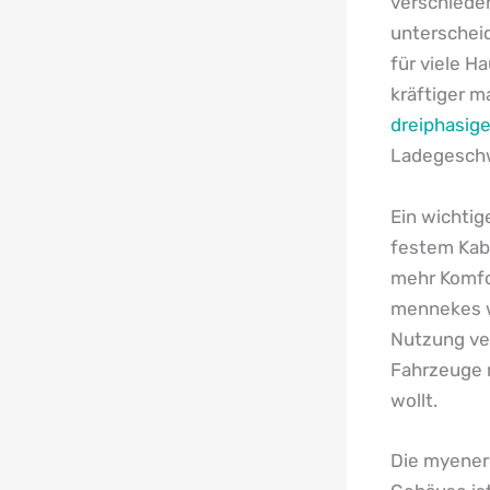
verschieden
unterscheid
für viele H
kräftiger ma
dreiphasige
Ladegeschw
Ein wichtig
festem Kabe
mehr Komfor
mennekes w
Nutzung ver
Fahrzeuge 
wollt.
Die myenerg