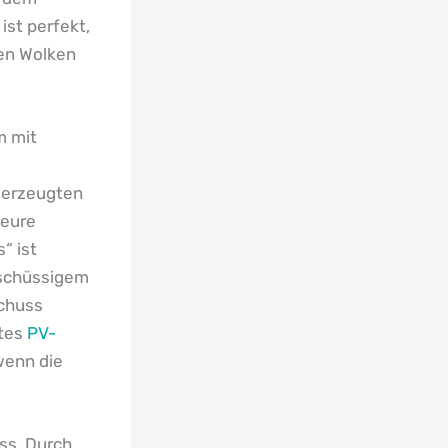
ist perfekt,
ten Wolken
m mit
t erzeugten
 eure
“ ist
erschüssigem
schuss
htes
PV-
wenn die
uss. Durch