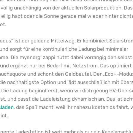
völlig unabhängig von der aktuellen Solarproduktion. Das 
 eilig habt oder die Sonne gerade mal wieder hinter dich
et.
dus“ ist der goldene Mittelweg. Er kombiniert Solarstro
nd sorgt für eine kontinuierliche Ladung bei minimaler
me. Die myenergi zappi nutzt dabei vorrangig den selbs
und ergänzt nur bei Bedarf mit Netzstrom. Das optimiert
auchsquote und schont den Geldbeutel. Der „Eco+-Modus
 die nachhaltigste Option und lädt ausschließlich mit üb
. Die Ladung beginnt erst, wenn wirklich genug PV-Über
st, und passt die Ladeleistung dynamisch an. Das ist ec
sladen
, das Spaß macht, weil ihr nahezu kostenlos fahrt, 
int.
ligente Ladestation ist weit mehr als nur ein Kabelanschl