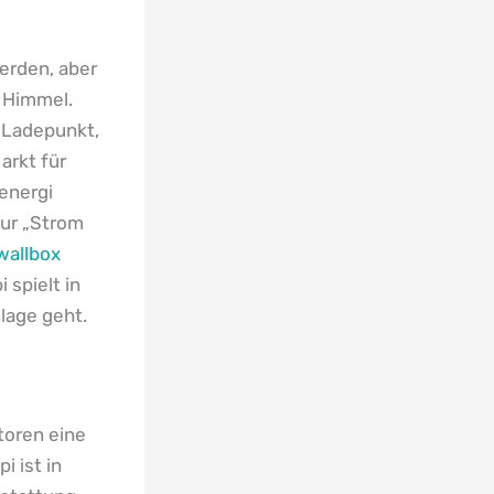
erden, aber
 Himmel.
n Ladepunkt,
arkt für
energi
ur „Strom
wallbox
 spielt in
lage geht.
toren eine
i ist in