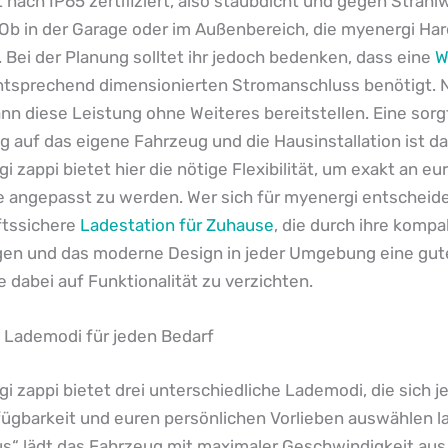
 nach IP65 zertifiziert, also staubdicht und gegen Strahl
Ob in der Garage oder im Außenbereich, die myenergi Har
. Bei der Planung solltet ihr jedoch bedenken, dass eine
W
tsprechend dimensionierten Stromanschluss benötigt. N
nn diese Leistung ohne Weiteres bereitstellen. Eine sorg
auf das eigene Fahrzeug und die Hausinstallation ist dah
i zappi bietet hier die nötige Flexibilität, um exakt an eu
 angepasst zu werden. Wer sich für myenergi entscheide
ftssichere
Ladestation für Zuhause
, die durch ihre komp
n und das moderne Design in jeder Umgebung eine gute
 dabei auf Funktionalität zu verzichten.
e Lademodi für jeden Bedarf
i zappi bietet drei unterschiedliche Lademodi, die sich j
ügbarkeit und euren persönlichen Vorlieben auswählen l
s“ lädt das Fahrzeug mit maximaler Geschwindigkeit au