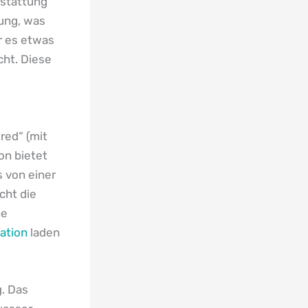
sstattung
tung, was
r es etwas
cht. Diese
red“ (mit
on bietet
s von einer
cht die
ne
ation
laden
g. Das