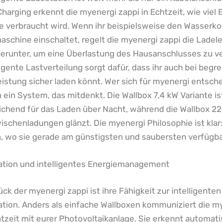
harging erkennt die myenergi zappi in Echtzeit, wie viel 
e verbraucht wird. Wenn ihr beispielsweise den Wasserko
schine einschaltet, regelt die myenergi zappi die Ladel
herunter, um eine Überlastung des Hausanschlusses zu v
ligente Lastverteilung sorgt dafür, dass ihr auch bei begr
istung sicher laden könnt. Wer sich für myenergi entsche
in ein System, das mitdenkt. Die Wallbox 7,4 kW Variante is
eichend für das Laden über Nacht, während die Wallbox 22
ischenladungen glänzt. Die myenergi Philosophie ist klar
, wo sie gerade am günstigsten und saubersten verfügbar
ration und intelligentes Energiemanagement
ck der myenergi zappi ist ihre Fähigkeit zur intelligenten
ation. Anders als einfache Wallboxen kommuniziert die m
htzeit mit eurer Photovoltaikanlage. Sie erkennt automati