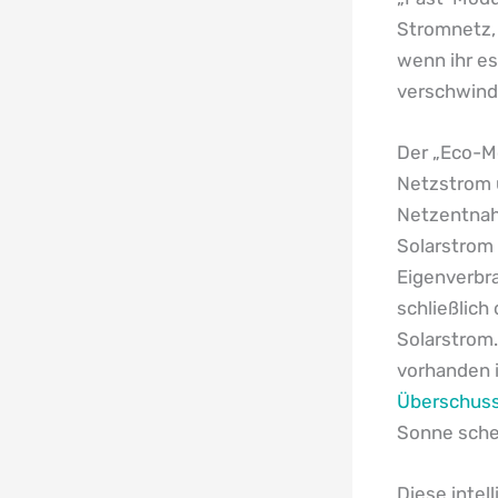
Stromnetz, 
wenn ihr es
verschwind
Der „Eco-Mo
Netzstrom u
Netzentnah
Solarstrom 
Eigenverbr
schließlich
Solarstrom
vorhanden i
Überschus
Sonne sche
Diese intel