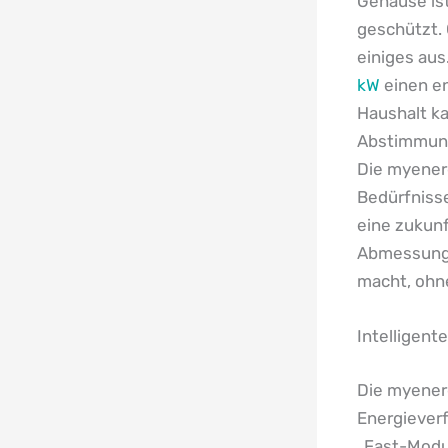
Gehäuse ist
geschützt. 
einiges aus
kW
einen en
Haushalt ka
Abstimmung 
Die myenerg
Bedürfnisse
eine zukun
Abmessunge
macht, ohne
Intelligent
Die myenerg
Energieverf
„Fast-Modu