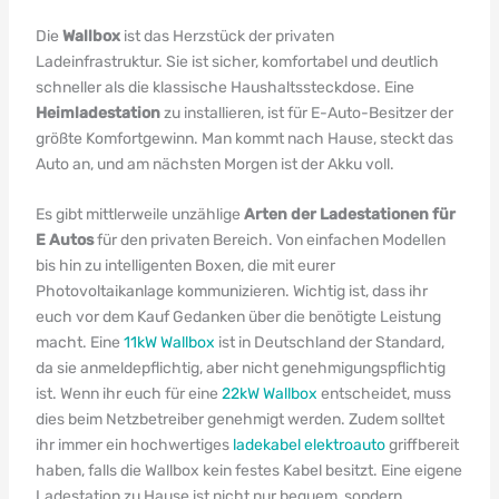
Die
Wallbox
ist das Herzstück der privaten
Ladeinfrastruktur. Sie ist sicher, komfortabel und deutlich
schneller als die klassische Haushaltssteckdose. Eine
Heimladestation
zu installieren, ist für E-Auto-Besitzer der
größte Komfortgewinn. Man kommt nach Hause, steckt das
Auto an, und am nächsten Morgen ist der Akku voll.
Es gibt mittlerweile unzählige
Arten der Ladestationen für
E Autos
für den privaten Bereich. Von einfachen Modellen
bis hin zu intelligenten Boxen, die mit eurer
Photovoltaikanlage kommunizieren. Wichtig ist, dass ihr
euch vor dem Kauf Gedanken über die benötigte Leistung
macht. Eine
11kW Wallbox
ist in Deutschland der Standard,
da sie anmeldepflichtig, aber nicht genehmigungspflichtig
ist. Wenn ihr euch für eine
22kW Wallbox
entscheidet, muss
dies beim Netzbetreiber genehmigt werden. Zudem solltet
ihr immer ein hochwertiges
ladekabel elektroauto
griffbereit
haben, falls die Wallbox kein festes Kabel besitzt. Eine eigene
Ladestation zu Hause ist nicht nur bequem, sondern