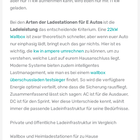
aber nur 11 kW aufnehmen kann, wird eben nur mit 11 kW
geladen.
Bei den
Arten der Ladestationen für E Autos
ist die
Ladeleistung
das entscheidende Kriterium. Eine
22kW
Wallbox
ist zwar theoretisch schneller, aber wenn euer Auto
nur einphasig lädt, bringt euch das gar nichts. Hier ist es
wichtig, die
kw in ampere umrechnen
zu können, um zu
verstehen, welche Last auf eurem Hausanschluss liegt.
Moderne Systeme bieten zudem intelligentes
Lastmanagement, wie man es bei einem
wallbox
überschussladen testsieger
findet. So wird die verfügbare
Energie optimal verteilt, ohne dass die Sicherung rausfliegt.
Zusammenfassend lässt sich sagen: AC ist für die Ausdauer,
DC ist für den Sprint. Wer diese Unterschiede kennt, wählt
immer die passende Ladeinfrastruktur für seine Bedürfnisse.
Private und öffentliche Ladeinfrastruktur im Vergleich
Wallbox und Heimladestationen für zu Hause