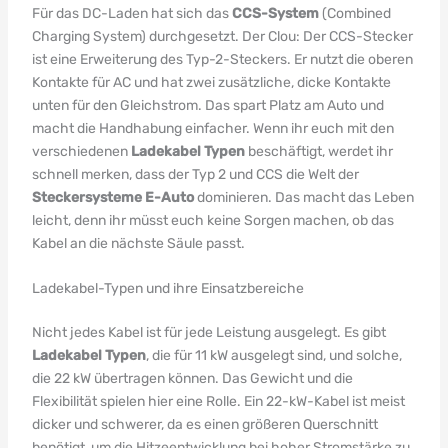
Für das DC-Laden hat sich das
CCS-System
(Combined
Charging System) durchgesetzt. Der Clou: Der CCS-Stecker
ist eine Erweiterung des Typ-2-Steckers. Er nutzt die oberen
Kontakte für AC und hat zwei zusätzliche, dicke Kontakte
unten für den Gleichstrom. Das spart Platz am Auto und
macht die Handhabung einfacher. Wenn ihr euch mit den
verschiedenen
Ladekabel Typen
beschäftigt, werdet ihr
schnell merken, dass der Typ 2 und CCS die Welt der
Steckersysteme E-Auto
dominieren. Das macht das Leben
leicht, denn ihr müsst euch keine Sorgen machen, ob das
Kabel an die nächste Säule passt.
Ladekabel-Typen und ihre Einsatzbereiche
Nicht jedes Kabel ist für jede Leistung ausgelegt. Es gibt
Ladekabel Typen
, die für 11 kW ausgelegt sind, und solche,
die 22 kW übertragen können. Das Gewicht und die
Flexibilität spielen hier eine Rolle. Ein 22-kW-Kabel ist meist
dicker und schwerer, da es einen größeren Querschnitt
benötigt, um die Hitzeentwicklung bei hoher Stromstärke zu