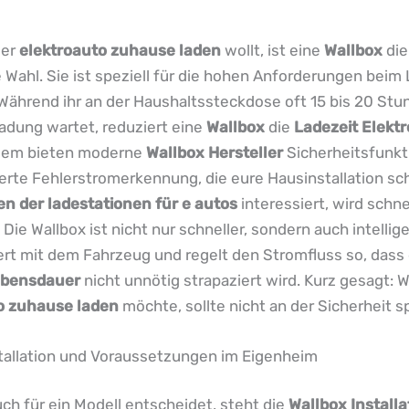
uer
elektroauto zuhause laden
wollt, ist eine
Wallbox
die
 Wahl. Sie ist speziell für die hohen Anforderungen beim
 Während ihr an der Haushaltssteckdose oft 15 bis 20 Stu
Ladung wartet, reduziert eine
Wallbox
die
Ladezeit Elekt
dem bieten moderne
Wallbox Hersteller
Sicherheitsfunkt
ierte Fehlerstromerkennung, die eure Hausinstallation sc
en der ladestationen für e autos
interessiert, wird schne
 Die Wallbox ist nicht nur schneller, sondern auch intellige
rt mit dem Fahrzeug und regelt den Stromfluss so, dass
ebensdauer
nicht unnötig strapaziert wird. Kurz gesagt: W
o zuhause laden
möchte, sollte nicht an der Sicherheit s
stallation und Voraussetzungen im Eigenheim
uch für ein Modell entscheidet, steht die
Wallbox Installa