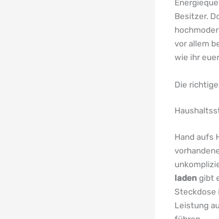
Energieque
Besitzer. D
hochmoderne
vor allem b
wie ihr eue
Die richtig
Haushaltsst
Hand aufs H
vorhanden
unkomplizie
laden
gibt 
Steckdose i
Leistung a
führen.