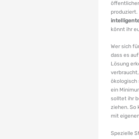
öffentliche
produziert.
intelligent
könnt ihr e
Wer sich fü
dass es au
Lösung erke
verbraucht,
ökologisch 
ein Minimu
solltet ihr
ziehen. So 
mit eigene
Spezielle S