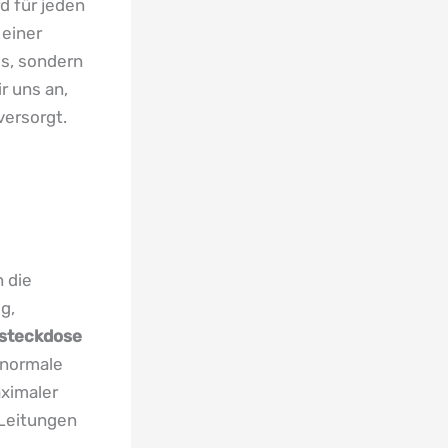
d für jeden
 einer
is, sondern
r uns an,
versorgt.
 die
g,
steckdose
 normale
aximaler
 Leitungen