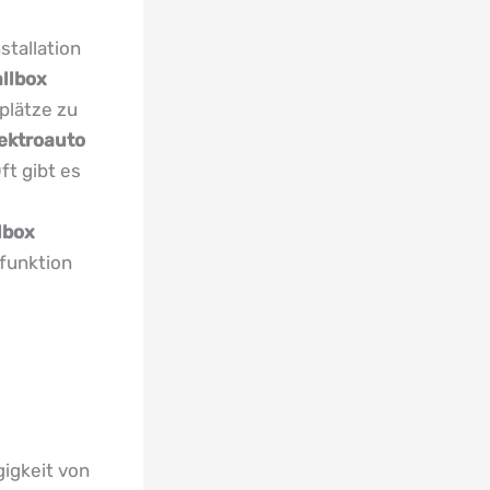
stallation
llbox
lplätze zu
ektroauto
ft gibt es
lbox
sfunktion
gigkeit von