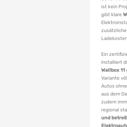
ist kein Pr
gibt klare
W
Elektroinst
zusätzliche
Ladekosten
Ein zertifiz
installiert
Wallbox 11
Variante vö
Autos ohneh
aus dem Ger
zudem imme
regional st
und betrei
Elektroaut