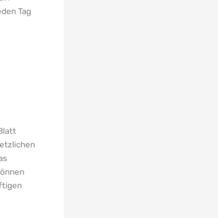
eden Tag
latt
etzlichen
as
können
ftigen