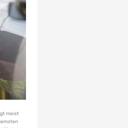
egt meist
quemsten