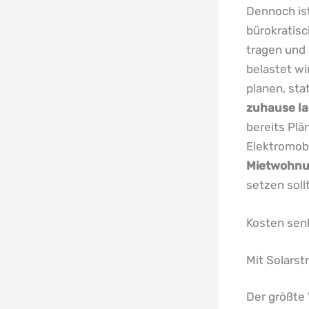
Dennoch ist
bürokratisc
tragen und 
belastet wir
planen, sta
zuhause l
bereits Plä
Elektromobi
Mietwohn
setzen soll
Kosten sen
Mit Solars
Der größte 