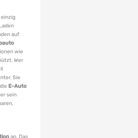
 einzig
 Laden
nden auf
roauto
ionen wie
hützt. Wer
ll
nter. Sie
 die
E-Auto
er sein
paren.
tion
an. Das