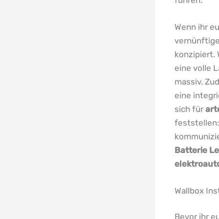
Wenn ihr e
vernünftige
konzipiert.
eine volle 
massiv. Zu
eine integr
sich für
art
feststellen:
kommunizie
Batterie L
elektroaut
Wallbox In
Bevor ihr e