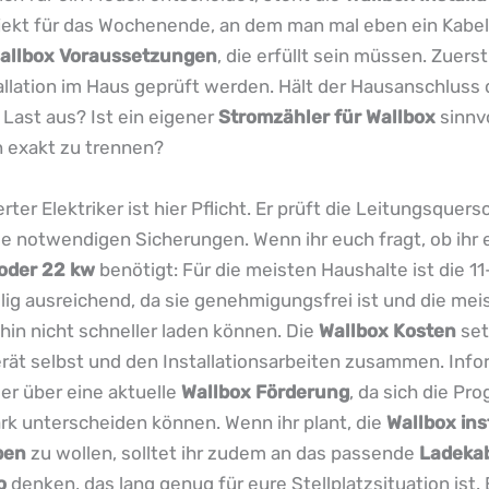
ojekt für das Wochenende, an dem man mal eben ein Kabel 
allbox Voraussetzungen
, die erfüllt sein müssen. Zuers
allation im Haus geprüft werden. Hält der Hausanschluss 
 Last aus? Ist ein eigener
Stromzähler für Wallbox
sinnvo
 exakt zu trennen?
ierter Elektriker ist hier Pflicht. Er prüft die Leitungsquer
 die notwendigen Sicherungen. Wenn ihr euch fragt, ob ihr 
 oder 22 kw
benötigt: Für die meisten Haushalte ist die 1
llig ausreichend, da sie genehmigungsfrei ist und die mei
in nicht schneller laden können. Die
Wallbox Kosten
set
ät selbst und den Installationsarbeiten zusammen. Info
r über eine aktuelle
Wallbox Förderung
, da sich die P
ark unterscheiden können. Wenn ihr plant, die
Wallbox ins
ben
zu wollen, solltet ihr zudem an das passende
Ladeka
o
denken, das lang genug für eure Stellplatzsituation ist. 