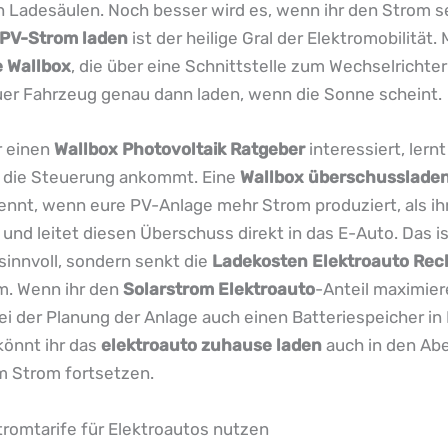
n Ladesäulen. Noch besser wird es, wenn ihr den Strom s
PV-Strom laden
ist der heilige Gral der Elektromobilität. 
e Wallbox
, die über eine Schnittstelle zum Wechselrichter
uer Fahrzeug genau dann laden, wenn die Sonne scheint.
r einen
Wallbox Photovoltaik Ratgeber
interessiert, lernt
f die Steuerung ankommt. Eine
Wallbox überschussladen
nnt, wenn eure PV-Anlage mehr Strom produziert, als ih
 und leitet diesen Überschuss direkt in das E-Auto. Das is
sinnvoll, sondern senkt die
Ladekosten Elektroauto Rec
m. Wenn ihr den
Solarstrom Elektroauto
-Anteil maximier
 bei der Planung der Anlage auch einen Batteriespeicher in
könnt ihr das
elektroauto zuhause laden
auch in den Ab
m Strom fortsetzen.
tromtarife für Elektroautos nutzen