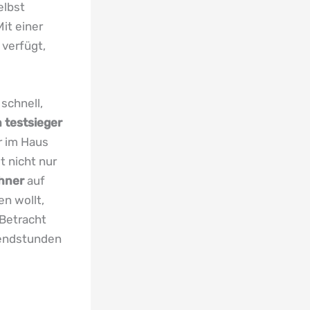
elbst
Mit einer
 verfügt,
 schnell,
 testsieger
r im Haus
t nicht nur
hner
auf
en wollt,
 Betracht
endstunden