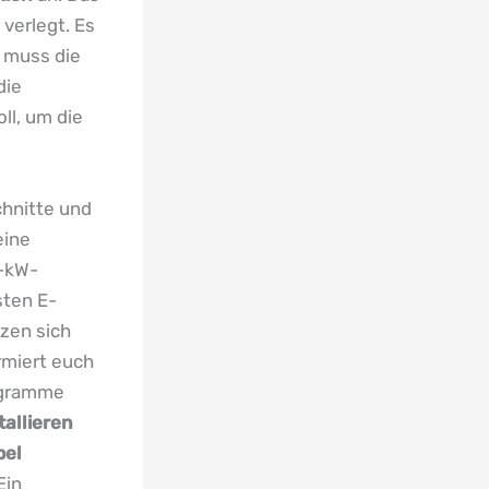
verlegt. Es
t muss die
die
ll, um die
schnitte und
eine
1-kW-
sten E-
zen sich
rmiert euch
rogramme
tallieren
bel
Ein